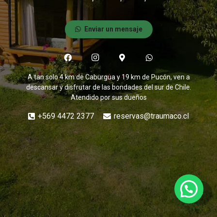
Enviar un mensaje
A tan solo
4 km de Caburgua y 19 km de Pucón,
ven a
descansar y disfrutar de las bondades del sur de Chile.
Atendido por sus dueños
+569 4472 2377
reservas@traumaco.cl
keyboard_arrow_up