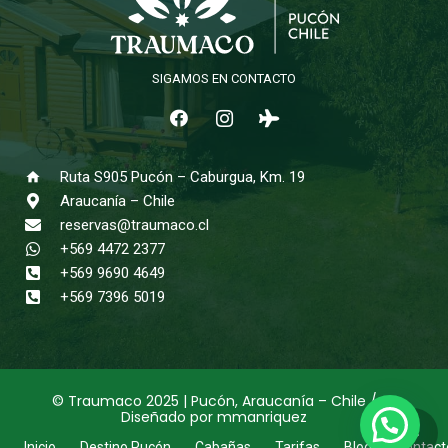
SIGAMOS EN CONTACTO
Ruta S905 Pucón – Caburgua, Km. 19
home
Araucanía – Chile
reservas@traumaco.cl
+569 4472 2377
+569 9690 4649
+569 7396 5019
© Traumaco 2025 | Pucón, Araucanía – Chile /
Diseñado por
mmanriquez
keyboard_arrow_up
Inicio
Destino Pucón
Cabañas
Tarifas
Blog
Contact