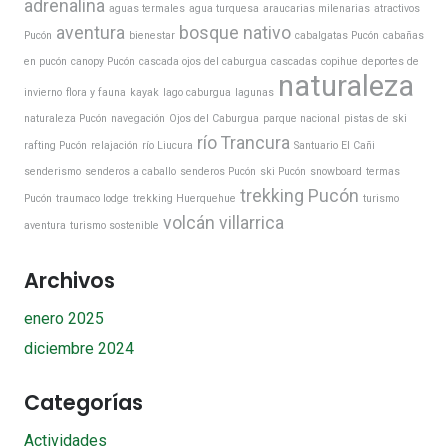
adrenalina
aguas termales
agua turquesa
araucarias milenarias
atractivos
aventura
bosque nativo
Pucón
bienestar
cabalgatas Pucón
cabañas
en pucón
canopy Pucón
cascada ojos del caburgua
cascadas
copihue
deportes de
naturaleza
invierno
flora y fauna
kayak
lago caburgua
lagunas
naturaleza Pucón
navegación
Ojos del Caburgua
parque nacional
pistas de ski
río Trancura
rafting Pucón
relajación
río Liucura
Santuario El Cañi
senderismo
senderos a caballo
senderos Pucón
ski Pucón
snowboard
termas
trekking Pucón
Pucón
traumaco lodge
trekking Huerquehue
turismo
volcán villarrica
aventura
turismo sostenible
Archivos
enero 2025
diciembre 2024
Categorías
Actividades